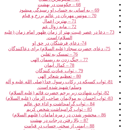
68 – حکومت در بهشت‏
69 – به آسانی به حساب او رسیدگی می‏شود
70 – مونس مهربان در عالم برزخ و قیام‏
71 – بهترین اعمال‏
72 – مایه زوال غم‏
73 – دعا در عصر غیبت بهتر از زمان ظهور امام زمان (علیه
السلام) است.
74- دعای فرشتگان در حق او
75- دعای حضرت سجاد (علیه السلام) برای دعاکنندگان‏
76 – تمسک به ثقلین‏
77 – چنگ زدن به ریسمان الهی‏
78 – کمال ایمان‏
79 – ثواب عبادت کنندگان‏
80 – تعظیم شعائر الهی‏
81- ثواب کسی‏که در رکاب رسول خدا (صلی الله علیه و آله
وسلم) شهید شده است.
82- ثواب شهادت زیر پرچم حضرت قائم (علیه السلام)
83- ثواب احسان به مولایمان صاحب الزمان (علیه السلام)
84 – ثواب گرامیداشت و اداء حق عالم‏
85 – ثواب گرامیداشت شخص کریم‏
86 – محشور شدن در زمره امامان (علیهم السلام)
87 – بالا رفتن درجات در بهشت‏
88 – ایمنی از سختی حساب در قیامت‏