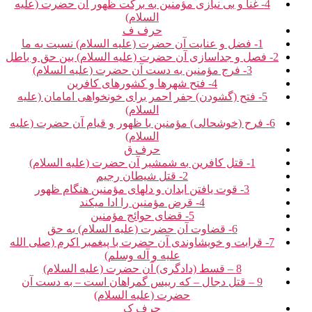
4- غنا و بی نیازی مؤمنین به برکت ظهور آن حضرت (علیه
السلام)
حرف ف‏
1- فضل و عنایت آن حضرت (علیه السلام) نسبت به ما
2- فصل و جداسازی آن حضرت (علیه السلام) بین حق و باطل‏
3- فرج مؤمنین به دست آن حضرت (علیه السلام)
4- فتح شهرها و کشورهای کافرین‏
5- فتح (گشودن) جفر احمر برای خونخواهی امامان (علیه
السلام)
6- فرح (خوشحالی) مؤمنین با ظهور و قیام آن حضرت (علیه
السلام)
حرف ق‏
1- قتل کافرین به شمشیر آن حضرت (علیه السلام)
2- قتل شیطان رجیم‏
3- قوت یافتن ابدان و دل‏های مؤمنین هنگام ظهور
4- قرض مؤمنین را ادا می‏کند
5- قضای حوائج مؤمنین‏
6- قضاوت آن حضرت (علیه السلام) به حق‏
7- قرابت و خویشاوندی آن حضرت با پیغمبر اکرم (صلی الله
علیه و آله وسلم)
8 – قسط (دادگری) آن حضرت (علیه السلام)
9 – قتل دجال – که رییس گمراهان است – به دست آن
حضرت (علیه السلام)
حرف ک‏