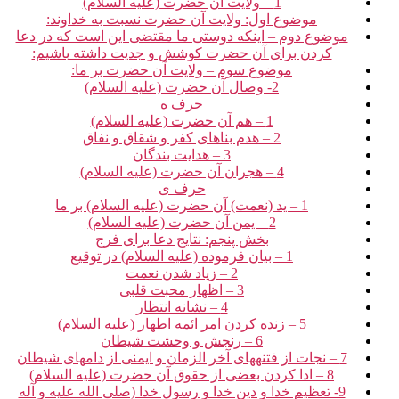
1 – ولایت آن حضرت (علیه السلام)
موضوع اول: ولایت آن حضرت نسبت به خداوند:
موضوع دوم – اینکه دوستی ما مقتضی این است که در دعا
کردن برای آن حضرت کوشش و جدیت داشته باشیم:
موضوع سوم – ولایت آن حضرت بر ما:
2- وصال آن حضرت (علیه السلام)
حرف ه‏
1 – هم آن حضرت (علیه السلام)
2 – هدم بناهای کفر و شقاق و نفاق‏
3 – هدایت بندگان‏
4 – هجران آن حضرت (علیه السلام)
حرف ی‏
1 – ید (نعمت) آن حضرت (علیه السلام) بر ما
2 – یمن آن حضرت (علیه السلام)
بخش پنجم: نتایج دعا برای فرج‏
1 – بیان فرموده (علیه السلام) در توقیع‏
2 – زیاد شدن نعمت‏
3 – اظهار محبت قلبی‏
4 – نشانه انتظار
5 – زنده کردن امر ائمه اطهار (علیه السلام)
6 – رنجش و وحشت شیطان‏
7 – نجات از فتنه‏های آخر الزمان و ایمنی از دام‏های شیطان‏
8 – ادا کردن بعضی از حقوق آن حضرت (علیه السلام)
9- تعظیم خدا و دین خدا و رسول خدا (صلی الله علیه و آله