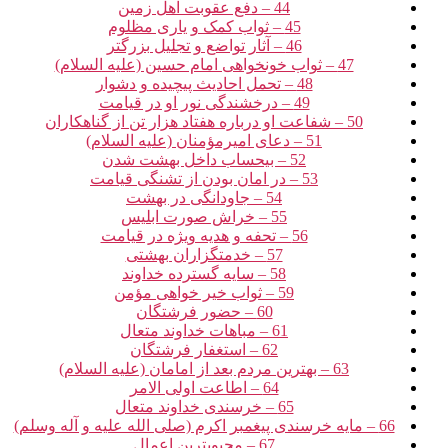
44 – دفع عقوبت اهل زمین‏
45 – ثواب کمک و یاری مظلوم‏
46 – آثار تواضع و تجلیل بزرگتر
47 – ثواب خونخواهی امام حسین (علیه السلام)
48 – تحمل احادیث پیچیده و دشوار
49 – درخشندگی نور او در قیامت‏
50 – شفاعت او درباره هفتاد هزار تن از گناهکاران‏
51 – دعای امیرمؤمنان (علیه السلام)
52 – بی‏حساب داخل بهشت شدن‏
53 – در امان بودن از تشنگی قیامت‏
54 – جاودانگی در بهشت‏
55 – خراش صورت ابلیس‏
56 – تحفه و هدیه ویژه در قیامت‏
57 – خدمتگزاران بهشتی‏
58 – سایه گسترده خداوند
59 – ثواب خیر خواهی مؤمن‏
60 – حضور فرشتگان‏
61 – مباهات خداوند متعال‏
62 – استغفار فرشتگان‏
63 – بهترین مردم بعد از امامان (علیه السلام)
64 – اطاعت اولی الامر
65 – خرسندی خداوند متعال‏
66 – مایه خرسندی پیغمبر اکرم (صلی الله علیه و آله وسلم)
67 – محبوب‏ترین اعمال‏