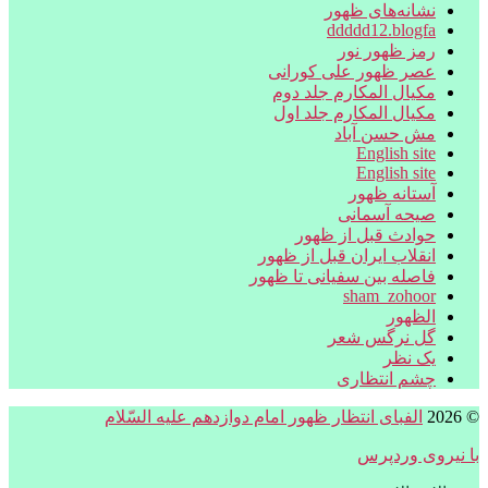
نشانه‌های ظهور
ddddd12.blogfa
رمز ظهور نور
عصر ظهور علی کورانی
مکیال المکارم جلد دوم
مکیال المکارم جلد اول
مش حسن آباد
English site
English site
آستانه ظهور
صیحه آسمانی
حوادث قبل از ظهور
انقلاب ایران قبل از ظهور
فاصله بین سفیانی تا ظهور
sham_zohoor
الظهور
گل نرگس شعر
یک نظر
چشم انتظاری
© 2026
الفبای انتظار ظهور امام دوازدهم علیه السّلام
با نیروی وردپرس