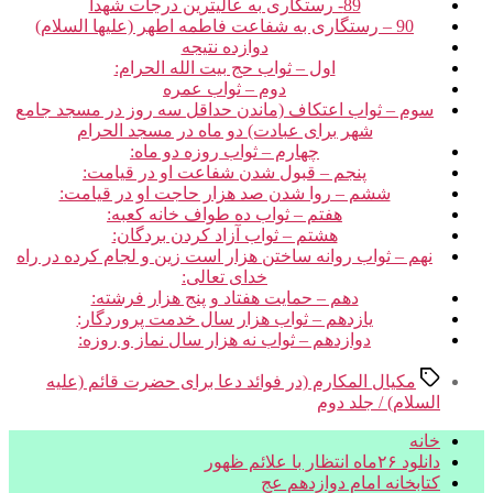
89- رستگاری به عالی‏ترین درجات شهدا
90 – رستگاری به شفاعت فاطمه اطهر (علیها السلام)
دوازده نتیجه‏
اول – ثواب حج بیت الله الحرام:
دوم – ثواب عمره‏
سوم – ثواب اعتکاف (ماندن حداقل سه روز در مسجد جامع
شهر برای عبادت) دو ماه در مسجد الحرام‏
چهارم – ثواب روزه دو ماه:
پنجم – قبول شدن شفاعت او در قیامت:
ششم – روا شدن صد هزار حاجت او در قیامت:
هفتم – ثواب ده طواف خانه کعبه:
هشتم – ثواب آزاد کردن بردگان:
نهم – ثواب روانه ساختن هزار است زین و لجام کرده در راه
خدای تعالی:
دهم – حمایت هفتاد و پنج هزار فرشته:
یازدهم – ثواب هزار سال خدمت پروردگار:
دوازدهم – ثواب نه هزار سال نماز و روزه:
برچسب‌ها
مکیال المکارم (در فوائد دعا برای حضرت قائم (علیه
السلام) / جلد دوم
خانه
دانلود ۲۶ماه انتظار با علائم ظهور
کتابخانه امام دوازدهم عج