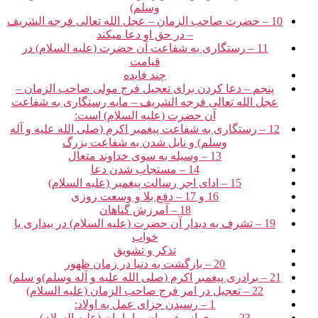
وسلم)
10 – حضرت صاحب الزمان – عجل الله تعالی فرجه الشریف
– در حق او دعا می‏کند
11 – رستگاری به شفاعت آن حضرت (علیه السلام) در
قیامت‏
چند فایده‏
پنجم – دعا کردن برای تعجیل فرج مولی صاحب الزمان –
عجل الله تعالی فرجه الشریف – مایه رستگاری به شفاعت
آن حضرت (علیه السلام) است:
12 – رستگاری به شفاعت پیغمبر اکرم (صلی الله علیه و آله
وسلم) و نایل شدن به شفاعت بزرگ‏
13 – وسیله به سوی خداوند متعال‏
14 – مستجاب شدن دعا
15 – ادای اجر رسالت پیغمبر (علیه السلام)
16 و 17 – دفع بلا و وسعت روزی‏
18 – آمرزش گناهان‏
19 – تشرف به دیدار آن حضرت (علیه السلام) در بیداری یا
خواب‏
تذکر و تشویق‏
20 – بازگشت به دنیا در زمان ظهور
21 – برادری پیغمبر اکرم (صلی الله علیه و آله وسلم)و سلم)
22 – تعجیل در امر فرج صاحب الزمان (علیه السلام)
1 – رسیدن جزای عمل به اولاد:
23 – پیروی از پیغمبران و امامان (علیه السلام)