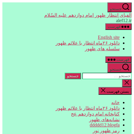
جهش
جستجو
به
الفبای انتظار ظهور امام دوازدهم علیه السّلام
محتوا
alef12.ir
فهرست
English site
دانلود ۲۶ماه انتظار با علائم ظهور
سلسله های ظهور
فهرست
جستجو
جستجوی
بستن
جستجو
بستن فهرست
خانه
دانلود ۲۶ماه انتظار با علائم ظهور
کتابخانه امام دوازدهم عج
نشانه‌های ظهور
ddddd12.blogfa
رمز ظهور نور