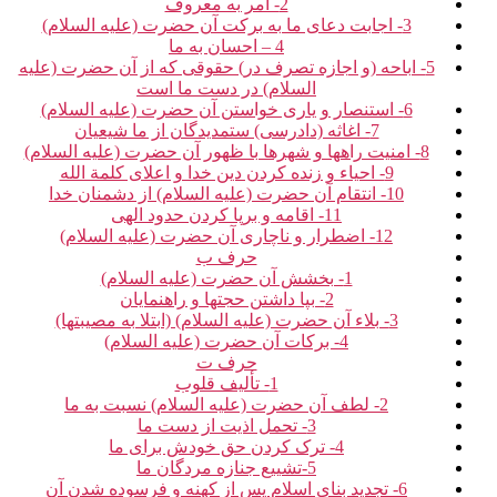
2- امر به معروف‏
3- اجابت دعای ما به برکت آن حضرت (علیه السلام)
4 – احسان به ما
5- اباحه (و اجازه تصرف در) حقوقی که از آن حضرت (علیه
السلام) در دست ما است‏
6- استنصار و یاری خواستن آن حضرت (علیه السلام)
7- اغاثه (دادرسی) ستمدیدگان از ما شیعیان‏
8- امنیت راه‏ها و شهرها با ظهور آن حضرت (علیه السلام)
9- احیاء و زنده کردن دین خدا و اعلای کلمة الله‏
10- انتقام آن حضرت (علیه السلام) از دشمنان خدا
11- اقامه و برپا کردن حدود الهی‏
12- اضطرار و ناچاری آن حضرت (علیه السلام)
حرف ب‏
1- بخشش آن حضرت (علیه السلام)
2- بپا داشتن حجت‏ها و راهنمایان‏
3- بلاء آن حضرت (علیه السلام) (ابتلا به مصیبت‏ها)
4- برکات آن حضرت (علیه السلام)
حرف ت‏
1- تألیف قلوب‏
2- لطف آن حضرت (علیه السلام) نسبت به ما
3- تحمل اذیت از دست ما
4- ترک کردن حق خودش برای ما
5-تشییع جنازه مردگان ما
6- تجدید بنای اسلام پس از کهنه و فرسوده شدن آن‏