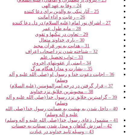
24 – وفا به عهد الهی‏
25 – آثار نیکی به والدین برای دعا کننده‏
26 – رعایت و اداء امانت‏
27 – اشراق نور امام (علیه السلام) در دل دعا کننده‏
28 – مایه طول عمر
29 – تعاون در نیکی‏ها و تقوی‏
30 – یاری خداوند متعال‏
31 – هدایت به نور قرآن مجید
32 – شناخته شدن نزد اصحاب اعراف‏
33 – ثواب تحصیل علم‏
34 – ایمنی از عقوبت‏های اخروی‏
35 – بشارت و مدارا هنگام مرگ‏
36 – اجابت دعوت خدا و رسول او (صلی الله علیه و آله
وسلم)
37 – قرار گرفتن در درجه امیرالمؤمنین (علیه السلام)
38 – محبوب‏ترین خلایق نزد خداوند
39 – گرامی‏ترین خلایق نزد رسول خدا (صلی الله علیه و آله
وسلم)
40 – داخل شدن به بهشت به ضمانت رسول خدا (صلی الله
علیه و آله وسلم)
41 – مشمول دعای رسول خدا (صلی الله علیه و آله وسلم)
42 – آمرزش گناهان و مبدل شدن سیئات به حسنات‏
43 – وسیله تأیید خداوند در عبادت‏