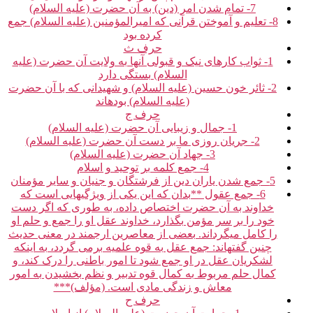
7- تمام شدن امر (دین) به آن حضرت (علیه السلام)
8- تعلیم و آموختن قرآنی که امیرالمؤمنین (علیه السلام) جمع
کرده بود
حرف ث‏
1- ثواب کارهای نیک و قبولی آن‏ها به ولایت آن حضرت (علیه
السلام) بستگی دارد
2- ثائر خون حسین (علیه السلام) و شهیدانی که با آن حضرت
(علیه السلام) بوده‏اند
حرف ج‏
1- جمال و زیبایی آن حضرت (علیه السلام)
2- جریان روزی ما بر دست آن حضرت (علیه السلام)
3- جهاد آن حضرت (علیه السلام)
4- جمع کلمه بر توحید و اسلام‏
5- جمع شدن یاران دین از فرشتگان و جنیان و سایر مؤمنان‏
6- جمع عقول **بدان که این یکی از ویژگی‏هایی است که
خداوند به آن حضرت اختصاص داده، به طوری که اگر دست
خود را بر سر مؤمن بگذارد، خداوند عقل او را جمع و حلم او
را کامل می‏گرداند. بعضی از معاصرین ارجمند در معنی حدیث
چنین گفته‏اند: جمع عقل به قوه علمیه برمی گردد، به اینکه
لشکریان عقل در او جمع شود تا امور باطنی را درک کند، و
کمال حلم مربوط به کمال قوه تدبیر و نظم بخشیدن به امور
معاش و زندگی مادی است. (مؤلف)***
حرف ح‏