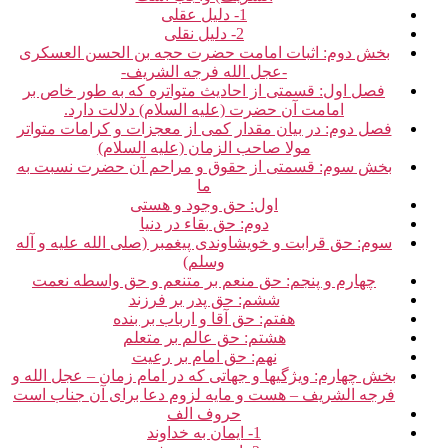
1- دلیل عقلی‏
2- دلیل نقلی‏
بخش دوم: اثبات امامت حضرت حجه بن الحسن العسکری
-عجل الله فرجه الشریف-
فصل اول: قسمتی از احادیث متواتره که به طور خاص بر
امامت آن حضرت (علیه السلام) دلالت دارد.
فصل دوم: در بیان مقدار کمی از معجزات و کرامات متواتر
مولا صاحب الزمان (علیه السلام)
بخش سوم: قسمتی از حقوق و مراحم آن حضرت نسبت به
ما
اول: حق وجود و هستی‏
دوم: حق بقاء در دنیا
سوم: حق قرابت و خویشاوندی پیغمبر (صلی الله علیه و آله
وسلم)
چهارم و پنجم: حق منعم بر متنعم و حق واسطه نعمت‏
ششم: حق پدر بر فرزند
هفتم: حق آقا و ارباب بر بنده‏
هشتم: حق عالم بر متعلم‏
نهم: حق امام بر رعیت‏
بخش چهارم: ویژگی‏ها و جهاتی که در امام زمان – عجل الله و
فرجه الشریف – هست و مایه لزوم دعا برای آن جناب است‏
حروف الف‏
1- ایمان به خداوند