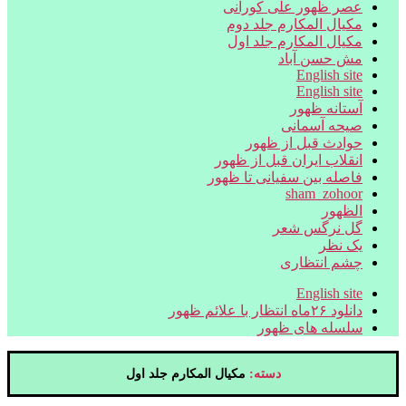
عصر ظهور علی کورانی
مکیال المکارم جلد دوم
مکیال المکارم جلد اول
مش حسن آباد
English site
English site
آستانه ظهور
صیحه آسمانی
حوادث قبل از ظهور
انقلاب ایران قبل از ظهور
فاصله بین سفیانی تا ظهور
sham_zohoor
الظهور
گل نرگس شعر
یک نظر
چشم انتظاری
English site
دانلود ۲۶ماه انتظار با علائم ظهور
سلسله های ظهور
دسته:
مکیال المکارم جلد اول